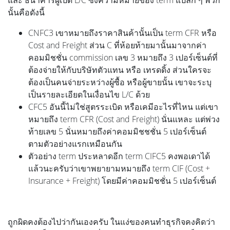
และ ธนาคารผู้เปิด L/C ซึ่งความหมายของ term แปลก ๆ พวก
นั้นคือดังนี้
CNFC3 เขาหมายถึงราคาสินค้านั้นเป็น term CFR หรือ
Cost and Freight ส่วน C ที่ห้อยท้ายมานั้นมาจากค่า
คอมมิชชั่น commission เลข 3 หมายถึง 3 เปอร์เซ็นต์ที่
ต้องจ่ายให้กับบริษัทตัวแทน หรือ เทรดดิ้ง ส่วนใครจะ
ต้องเป็นคนจ่ายระหว่างผู้ซื้อ หรือผู้ขายนั้น เขาจะระบุ
เป็นรายละเอียดในเงื่อนไข L/C ด้วย
CFC5 อันนี้ไม่ใช่สูตรระเบิด หรือเคมีอะไรที่ไหน แต่เขา
หมายถึง term CFR (Cost and Freight) นั่นแหละ แต่พ่วง
ท้ายเลข 5 นั่นหมายถึงค่าคอมมิชชชั่น 5 เปอร์เซ็นต์
ตามตัวอย่างแรกเหมือนกัน
ตัวอย่าง term ประหลาดอีก term CIFC5 คงพอเดาได้
แล้วนะครับว่าเขาพยายามหมายถึง term CIF (Cost +
Insurance + Freight) โดยมีค่าคอมมิชชั่น 5 เปอร์เซ็นต์
ถูกผิดคงต้องไปว่ากันเองครับ ในแง่ของคนทำธุรกิจคงคิดว่า