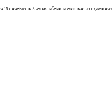
 ซิตี้ ชั้น 15 ถนนพระราม 3 แขวงบางโพงพาง เขตยานนาวา กรุงเทพม