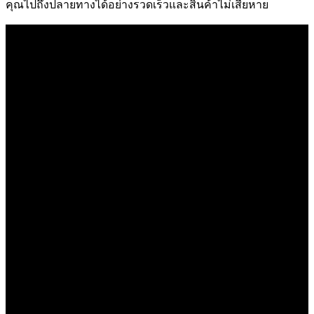
คุณไปถึงปลายทางได้อย่างรวดเร็วและสินค้าไม่เสียหาย