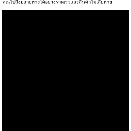
คุณไปถึงปลายทางได้อย่างรวดเร็วและสินค้าไม่เสียหาย