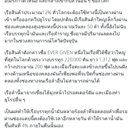
อเมริกาใต้ เหนือ และกลางเข้ากับส่วนอื่น ๆ ของโลก
เรือสินค้าประมาณ12% ทั่วโลกจะต้องใช้ทางนี้เป็นทางผ่าน
เข้า หรือออกทวีปยุโรป โดยปกติจะมีเรือสินค้าใหญ่เล็กวิ่งผ่าน
ช่องแคบคลองสุเอซแห่งนี้ประมาณวันละ 50 ลำ ทั้งนี้ยังไม่นับ
เรือบรรทุกน้ำมันและเรือสำราญ ซึ่งอาจมีปริมาณลดลงไป
มากในช่วงสถานการณ์โควิดปัจจุบัน
เรือสินค้าดังกล่าวชื่อ EVER GIVEN หนึ่งในเรือที่ได้ชื่อ่ว่าใหญ่
ที่สุดในโลกด้วยระวางบรรทุก 220,000 ตัน ยาว 1,312 ฟุต และ
กว้างประมาณ 200 ฟุต และเมื่อเรือตะแคงข้างเกยขึ้นไปบนฝั่ง
ทางด้านเหนือของคลองมันก็เพียงพอที่จะปิดกั้นช่องทางผ่าน
คลองทั้งช่องทางจนเรือลำอื่นไม่สามารถผ่านได้
เรือลำนี้มาจากเซี่ยงไฮ้มุ่งหน้าไปรอตเตอร์ดัม และเมืองท่า
ยุโรปอื่น ๆ
เป็นผลทำให้เรือบรรทุกน้ำมันหลายร้อยลำที่จอดลอยลำเพื่อรอ
ผ่านช่องแคบนี้คงต้องใช้เวลาอีกหลายวัน ทำให้ราคาน้ำมัน
ขึ้นทันที 4% ภายในคืนนั้นเอง