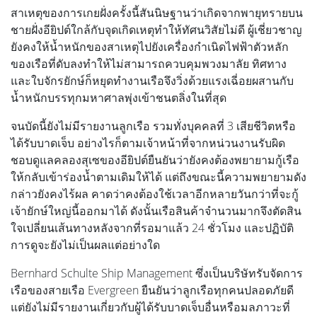
สาเหตุของการเกยฝั่งครั้งนี้สันนิษฐานว่าเกิดจากพายุทรายบน
ชายฝั่งอียิปต์ใกล้กับจุดเกิดเหตุทำให้ทัศนวิสัยไม่ดี ผู้เชี่ยวชาญ
ยังคงให้น้ำหนักของสาเหตุไปยังเครื่องกำเนิดไฟฟ้าตัวหลัก
ของเรือที่ดับลงทำให้ไม่สามารถควบคุมพวงมาลัย ทิศทาง
และใบจักรยักษ์ก็หยุดทำงานเรือจึงวิ่งด้วยแรงเฉี่อยผสานกับ
น้ำหนักบรรทุกมหาศาลพุ่งเข้าชนตลิ่งในที่สุด
จนบัดนี้ยังไม่มีรายงานลูกเรือ รวมทั่งบุคคลที่ 3 เสียชีวิตหรือ
ได้รับบาดเจ็บ อย่างไรก็ตามเจ้าหน้าที่จากหน่วนงานรับผิด
ชอบดูแลคลองสุเซของอียิปต์ยืนยันว่ายังคงต้องพยายามกู้เรือ
ให้กลับเข้าร่องน้ำตามเดิมให้ได้ แต่ถึงขณะนี้ความพยายามดัง
กล่าวยังคงไร้ผล คาดว่าคงต้องใช้เวลาอีกหลายวันกว่าที่จะกู้
เจ้ายักษ์ใหญ่นี้ออกมาได้ ดังนั้นเรือสินค้าจำนวนมากจึงตัดสิน
ใจเปลี่ยนเส้นทางหลังจากที่รอมาแล้ว 24 ชั่วโมง และปฏิบัติ
การดูจะยังไม่เป็นผลแต่อย่างใด
Bernhard Schulte Ship Management ซึ่งเป็นบริษัทรับจัดการ
เรือของสายเรือ Evergreen ยืนยันว่าลูกเรือทุกคนปลอดภัยดี
แต่ยังไม่มีรายงานเกี่ยวกับผู้ได้รับบาดเจ็บอื่นหรือมลภาวะที่